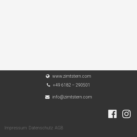
www.zimtstern.com
+49 6182 – 290501
info@zimtstern.com
Impressum
Datenschutz
AGB