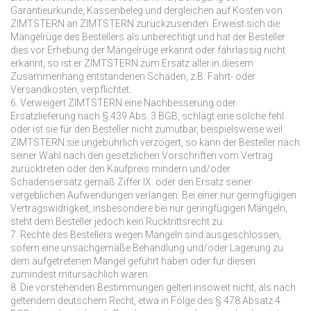
Garantieurkunde, Kassenbeleg und dergleichen auf Kosten von
ZIMTSTERN an ZIMTSTERN zurückzusenden. Erweist sich die
Mängelrüge des Bestellers als unberechtigt und hat der Besteller
dies vor Erhebung der Mängelrüge erkannt oder fahrlässig nicht
erkannt, so ist er ZIMTSTERN zum Ersatz aller in diesem
Zusammenhang entstandenen Schäden, z.B. Fahrt- oder
Versandkosten, verpflichtet.
6. Verweigert ZIMTSTERN eine Nachbesserung oder
Ersatzlieferung nach § 439 Abs. 3 BGB, schlägt eine solche fehl
oder ist sie für den Besteller nicht zumutbar, beispielsweise weil
ZIMTSTERN sie ungebührlich verzögert, so kann der Besteller nach
seiner Wahl nach den gesetzlichen Vorschriften vom Vertrag
zurücktreten oder den Kaufpreis mindern und/oder
Schadensersatz gemäß Ziffer IX. oder den Ersatz seiner
vergeblichen Aufwendungen verlangen. Bei einer nur geringfügigen
Vertragswidrigkeit, insbesondere bei nur geringfügigen Mängeln,
steht dem Besteller jedoch kein Rücktrittsrecht zu.
7. Rechte des Bestellers wegen Mängeln sind ausgeschlossen,
sofern eine unsachgemäße Behandlung und/oder Lagerung zu
dem aufgetretenen Mangel geführt haben oder für diesen
zumindest mitursächlich waren.
8. Die vorstehenden Bestimmungen gelten insoweit nicht, als nach
geltendem deutschem Recht, etwa in Folge des § 478 Absatz 4