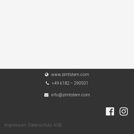
www.zimtstern.com
+49 6182 – 290501
info@zimtstern.com
Impressum
Datenschutz
AGB